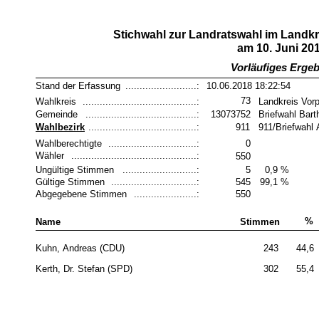
Stichwahl zur Landratswahl im Land
am 10. Juni 20
Vorläufiges Erge
Stand der Erfassung
.........................:
10.06.2018 18:22:54
73
Wahlkreis
........................................:
Landkreis Vo
Gemeinde
.......................................:
13073752
Briefwahl Bart
Wahlbezirk
......................................:
911
911/Briefwahl
Wahlberechtigte
...............................:
0
Wähler
............................................:
550
Ungültige Stimmen
..........................:
5
0,9 %
Gültige Stimmen
..............................:
545
99,1 %
Abgegebene Stimmen
......................:
550
%
Name
Stimmen
Kuhn, Andreas (CDU)
243
44,6
Kerth, Dr. Stefan (SPD)
302
55,4