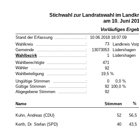
Stichwahl zur Landratswahl im Land
am 10. Juni 20
Vorläufiges Erge
Stand der Erfassung
.........................:
10.06.2018 18:07:09
73
Wahlkreis
........................................:
Landkreis Vo
Gemeinde
.......................................:
13073053
Lüdershagen
Wahlbezirk
......................................:
1
Lüdershagen
Wahlberechtigte
...............................:
471
Wähler
............................................:
92
Wahlbeteiligung
...............................:
19,5 %
Ungültige Stimmen
..........................:
0
0,0 %
Gültige Stimmen
..............................:
92
100,0 %
Abgegebene Stimmen
......................:
92
%
Name
Stimmen
Kuhn, Andreas (CDU)
52
56,5
Kerth, Dr. Stefan (SPD)
40
43,5